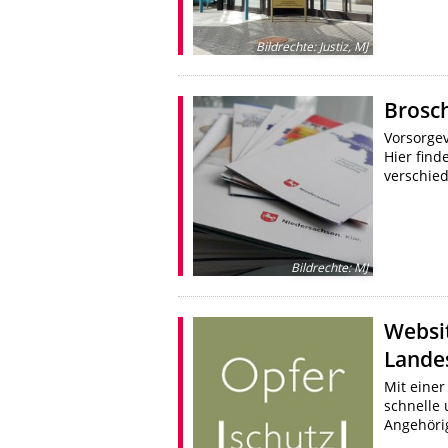
Bildrechte
:
Justiz, MJ
Brosc
Vorsorgev
Hier find
verschie
Bildrechte
:
MJ
Websi
Lande
Mit einer
schnelle 
Angehöri