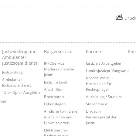
Druc
Justizvollzug und
Bürgerservice
Karriere
Ent
Ambulanter
Justizsozialdienst
INFOService
Justiz als Arbeitgeber
Niedersächsische
Landesjustizprüfungsamt
Justizvollzug
Justiz
Norddeutsche
Ambulanter
Justiz im Land
Hochschule für
Justizsozialdienst
Anschriften
Rechtspflege
Täter-Opfer-Ausgleich
Broschüren
Ausbildung / Studium
keit
Lebenslagen
Stellenmarkt
Amtliche Formulare,
Link zum
Ausfüllhilfen und
Karriereportal der
Hinweisblätter
Justiz
Elektronischer
Rechtsverkehr