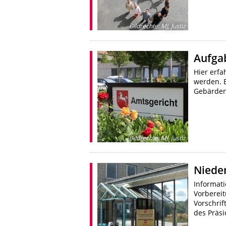
Bildrechte
:
MJ, Justiz
Aufga
Hier erf
werden. 
Gebärden
Bildrechte
:
MJ, Justiz
Niede
Informat
Vorbereit
Vorschrif
des Präs