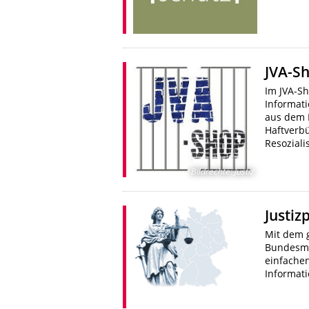
JVA-S
Im JVA-Sh
Informati
aus dem 
Haftverbü
Resoziali
Bildrechte
:
Justiz
Justiz
Mit dem 
Bundesmi
einfachen
Informat