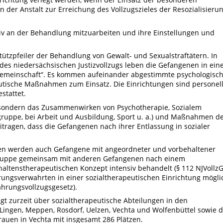
n der Anstalt zur Erreichung des Vollzugszieles der Resozialisieru
iv an der Behandlung mitzuarbeiten und ihre Einstellungen und
Stützpfeiler der Behandlung von Gewalt- und Sexualstraftätern. In
des niedersächsischen Justizvollzugs leben die Gefangenen in ein
Gemeinschaft“. Es kommen aufeinander abgestimmte psychologisch
utische Maßnahmen zum Einsatz. Die Einrichtungen sind personel
stattet.
, sondern das Zusammenwirken von Psychotherapie, Sozialem
ngruppe, bei Arbeit und Ausbildung, Sport u. a.) und Maßnahmen d
tragen, dass die Gefangenen nach ihrer Entlassung in sozialer
gen werden auch Gefangene mit angeordneter und vorbehaltener
ruppe gemeinsam mit anderen Gefangenen nach einem
haltenstherapeutischen Konzept intensiv behandelt (§ 112 NJVollzG
rungsverwahrten in einer sozialtherapeutischen Einrichtung mögli
hrungsvollzugsgesetz).
ügt zurzeit über sozialtherapeutische Abteilungen in den
, Lingen, Meppen, Rosdorf, Uelzen, Vechta und Wolfenbüttel sowie 
rauen in Vechta mit insgesamt 286 Plätzen.