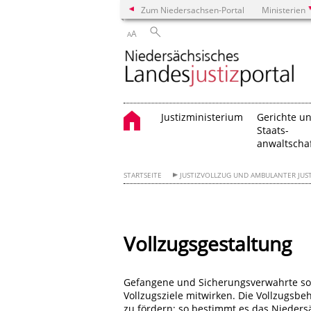
Zum Niedersachsen-Portal
Ministerien
A
A
Justizministerium
Gerichte u
Staats-
anwaltscha
STARTSEITE
JUSTIZVOLLZUG UND AMBULANTER JUST
Vollzugsgestaltung
Gefangene und Sicherungsverwahrte sow
Vollzugsziele mitwirken. Die Vollzugsbe
zu fördern; so bestimmt es das Niedersä