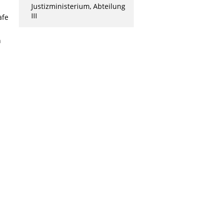
Justizministerium, Abteilung
III
afe
n