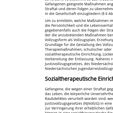
Gefangenen geeignete Maßnahmen angebo
Straftat und deren Folgen zu übernehme
in die Gesellschaft einzugliedern (§ 6 Abs
Um zu ermitteln, welche Maßnahmen im E
die Persönlichkeit und die Lebensverhäl
gegebenenfalls auch die Folgen der Stra
der die anzubietenden Maßnahmen benen
Vollzugsform als Vollzugsplan, Erziehun
Grundlage für die Gestaltung des Vollz
Therapiemaßnahmen, schulischer oder be
sozialtherapeutische Einrichtung, Loc
Vorbereitung der Entlassung. Näheres 
Justizvollzugsgesetzes, des Niedersäch
Niedersächsischen Jugendarrestvollzug
Sozialtherapeutische Einri
Gefangene, die wegen einer Straftat ge
das Leben, die körperliche Unversehrth
Raubdeliktes verurteilt worden sind, w
Justizvollzugsgesetzes (NJVollzG) in ein
zur Verringerung ihrer erheblichen Gefä
können in eine sozialtherapeutische Ei