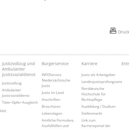
Druc
Justizvollzug und
Bürgerservice
Karriere
Ent
Ambulanter
Justizsozialdienst
INFOService
Justiz als Arbeitgeber
Niedersächsische
Landesjustizprüfungsamt
Justizvollzug
Justiz
Norddeutsche
Ambulanter
Justiz im Land
Hochschule für
Justizsozialdienst
Anschriften
Rechtspflege
Täter-Opfer-Ausgleich
Broschüren
Ausbildung / Studium
keit
Lebenslagen
Stellenmarkt
Amtliche Formulare,
Link zum
Ausfüllhilfen und
Karriereportal der