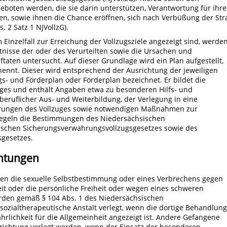
ten werden, die sie darin unterstützen, Verantwortung für ihre
n, sowie ihnen die Chance eröffnen, sich nach Verbüßung der Str
. 2 Satz 1 NJVollzG).
inzelfall zur Erreichung der Vollzugsziele angezeigt sind, werde
tnisse der oder des Verurteilten sowie die Ursachen und
ftaten untersucht. Auf dieser Grundlage wird ein Plan aufgestellt,
nt. Dieser wird entsprechend der Ausrichtung der jeweiligen
gs- und Förderplan oder Förderplan bezeichnet. Er bildet die
uges und enthält Angaben etwa zu besonderen Hilfs- und
ruflicher Aus- und Weiterbildung, der Verlegung in eine
kerungen des Vollzuges sowie notwendigen Maßnahmen zur
regeln die Bestimmungen des Niedersächsischen
sischen Sicherungsverwahrungsvollzugsgesetzes sowie des
sgesetzes.
chtungen
gen die sexuelle Selbstbestimmung oder eines Verbrechens gegen
eit oder die persönliche Freiheit oder wegen eines schweren
erden gemäß § 104 Abs. 1 des Niedersächsischen
e sozialtherapeutische Anstalt verlegt, wenn die dortige Behandlung
hrlichkeit für die Allgemeinheit angezeigt ist. Andere Gefangene
nrichtung verlegt werden, wenn der Einsatz der besonderen