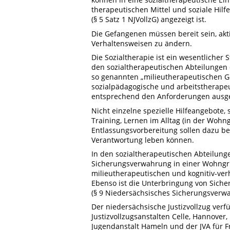
therapeutischen Mittel und soziale Hilfe
(§ 5 Satz 1 NJVollzG) angezeigt ist.
Die Gefangenen müssen bereit sein, akt
Verhaltensweisen zu ändern.
Die Sozialtherapie ist ein wesentlicher 
den sozialtherapeutischen Abteilungen 
so genannten „milieutherapeutischen 
sozialpädagogische und arbeitstherape
entsprechend den Anforderungen ausge
Nicht einzelne spezielle Hilfeangebote
Training, Lernen im Alltag (in der Woh
Entlassungsvorbereitung sollen dazu bei
Verantwortung leben können.
In den sozialtherapeutischen Abteilun
Sicherungsverwahrung in einer Wohng
milieutherapeutischen und kognitiv-ver
Ebenso ist die Unterbringung von Siche
(§ 9 Niedersächsisches Sicherungsverwa
Der niedersächsische Justizvollzug verf
Justizvollzugsanstalten Celle, Hannover
Jugendanstalt Hameln und der JVA für F