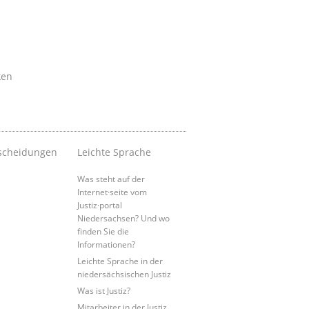
ken
scheidungen
Leichte Sprache
Was steht auf der
Internet·seite vom
Justiz·portal
Niedersachsen? Und wo
finden Sie die
Informationen?
Leichte Sprache in der
niedersächsischen Justiz
Was ist Justiz?
Mitarbeiter in der Justiz