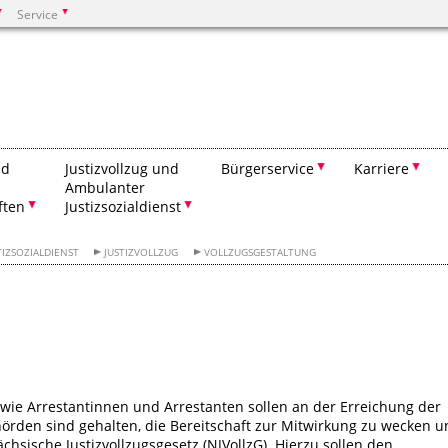
Service
Suchen
nd
Justizvollzug und
Bürgerservice
Karriere
Ambulanter
ften
Justizsozialdienst
IZSOZIALDIENST
JUSTIZVOLLZUG
VOLLZUGSGESTALTUNG
ie Arrestantinnen und Arrestanten sollen an der Erreichung der
hörden sind gehalten, die Bereitschaft zur Mitwirkung zu wecken 
chsische Justizvollzugsgesetz (NJVollzG). Hierzu sollen den