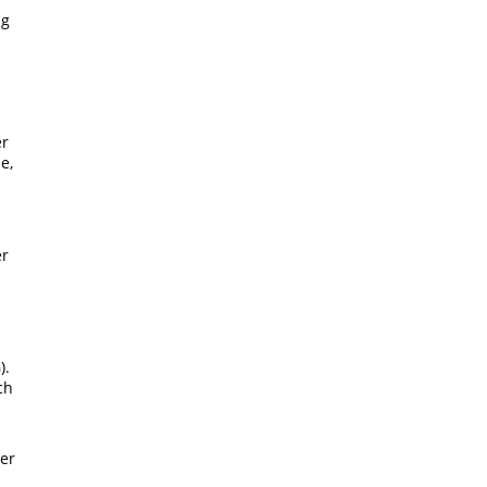
ng
er
e,
l
er
).
ch
der