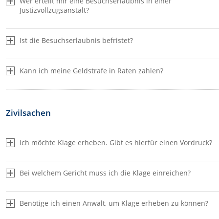
Wer erteilt mir eine Besuchserlaubnis in einer
Justizvollzugsanstalt?
Ist die Besuchserlaubnis befristet?
Kann ich meine Geldstrafe in Raten zahlen?
Sofern keine gerichtliche Besuchserlaubnis erforderl
ist, regeln die Justizvollzugsanstalten den Besuch sel
Bitte wenden Sie sich in diesen Fällen an die
Justizvollzugsanstalt.
Zivilsachen
In der Regel wird allerdings angeordnet, dass eine
Besuchserlaubnis erforderlich ist. In diesen Fällen is
zuständige Ermittlungsbehörde (in der Regel das
Amtsgericht, das den Haftbefehl erlassen hat, oder d
Ich möchte Klage erheben. Gibt es hierfür einen Vordruck?
Staatsanwaltschaft, wenn noch keine Anklage erhob
wurde) zuständig.
Bei welchem Gericht muss ich die Klage einreichen?
Bitte wenden Sie sich an die Justizvollzugsanstalt.
Benötige ich einen Anwalt, um Klage erheben zu können?