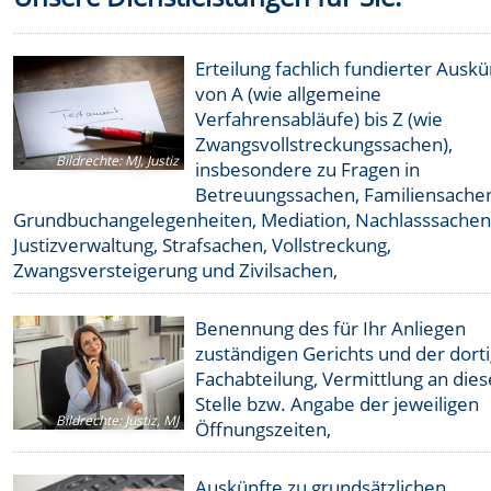
Erteilung fachlich fundierter Auskü
von A (wie allgemeine
Verfahrensabläufe) bis Z (wie
Zwangsvollstreckungssachen),
Bildrechte
:
MJ, Justiz
insbesondere zu Fragen in
Betreuungssachen, Familiensache
Grundbuchangelegenheiten, Mediation, Nachlasssachen
Justizverwaltung, Strafsachen, Vollstreckung,
Zwangsversteigerung und Zivilsachen,
Benennung des für Ihr Anliegen
zuständigen Gerichts und der dort
Fachabteilung, Vermittlung an dies
Stelle bzw. Angabe der jeweiligen
Bildrechte
:
Justiz, MJ
Öffnungszeiten,
Auskünfte zu grundsätzlichen