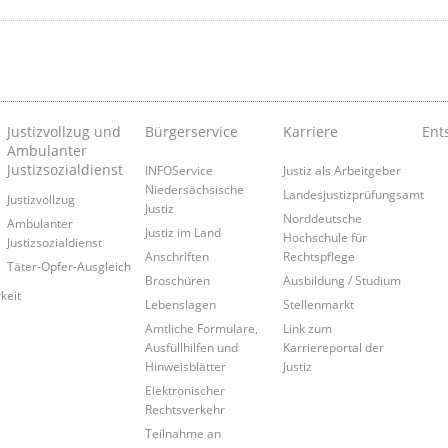
Justizvollzug und
Bürgerservice
Karriere
Ent
Ambulanter
Justizsozialdienst
INFOService
Justiz als Arbeitgeber
Niedersächsische
Landesjustizprüfungsamt
Justizvollzug
Justiz
Norddeutsche
Ambulanter
Justiz im Land
Hochschule für
Justizsozialdienst
Anschriften
Rechtspflege
Täter-Opfer-Ausgleich
Broschüren
Ausbildung / Studium
keit
Lebenslagen
Stellenmarkt
Amtliche Formulare,
Link zum
Ausfüllhilfen und
Karriereportal der
Hinweisblätter
Justiz
Elektronischer
Rechtsverkehr
Teilnahme an