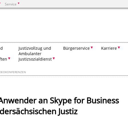
Service
Suchen
nd
Justizvollzug und
Bürgerservice
Karriere
Ambulanter
ften
Justizsozialdienst
IDEOKONFERENZEN
Anwender an Skype for Business
dersächsischen Justiz