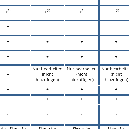
2)
2)
2)
2)
+
+
+
+
+
+
+
+
+
+
+
+
+
Nur bearbeiten
Nur bearbeiten
Nur bearbeit
+
(nicht
(nicht
(nicht
hinzufügen)
hinzufügen)
hinzufügen)
+
+
+
+
+
+
+
+
-
-
-
-
ok o. Skype for
Skype for
Skype for
Skype for