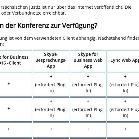
sächsischen Justiz ist nur über das Internet veröffentlicht. Die
- oder Verbundnetze erreichbar.
in der Konferenz zur Verfügung?
ung ist von dem verwendeten Client abhängig. Nachstehend finde
n:
Skype-
Skype for
 for Business
Besprechungs-
Business Web
Lync Web Ap
016 -Client
App
App
+
+
+
+
(erfordert Plug-
(erfordert Plug-
(erfordert Plu
In)
In)
In)
+
+
+
+
(erfordert Plug-
(erfordert Plug-
(erfordert Plu
In)
In)
In)
+
+
+
+