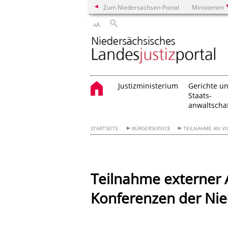
Zum Niedersachsen-Portal
Ministerien
A
A
Justizministerium
Gerichte u
Staats-
anwaltscha
STARTSEITE
BÜRGERSERVICE
TEILNAHME AN V
Teilnahme externer 
Konferenzen der Nie