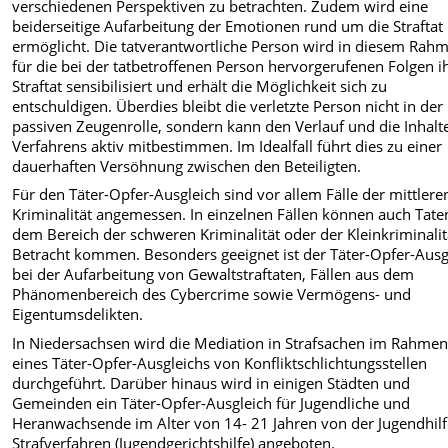
verschiedenen Perspektiven zu betrachten. Zudem wird eine
beiderseitige Aufarbeitung der Emotionen rund um die Straftat
ermöglicht. Die tatverantwortliche Person wird in diesem Rah
für die bei der tatbetroffenen Person hervorgerufenen Folgen i
Straftat sensibilisiert und erhält die Möglichkeit sich zu
entschuldigen. Überdies bleibt die verletzte Person nicht in der
passiven Zeugenrolle, sondern kann den Verlauf und die Inhalt
Verfahrens aktiv mitbestimmen. Im Idealfall führt dies zu einer
dauerhaften Versöhnung zwischen den Beteiligten.
Für den Täter-Opfer-Ausgleich sind vor allem Fälle der mittlere
Kriminalität angemessen. In einzelnen Fällen können auch Tate
dem Bereich der schweren Kriminalität oder der Kleinkriminalit
Betracht kommen. Besonders geeignet ist der Täter-Opfer-Ausg
bei der Aufarbeitung von Gewaltstraftaten, Fällen aus dem
Phänomenbereich des Cybercrime sowie Vermögens- und
Eigentumsdelikten.
In Niedersachsen wird die Mediation in Strafsachen im Rahme
eines Täter-Opfer-Ausgleichs von Konfliktschlichtungsstellen
durchgeführt. Darüber hinaus wird in einigen Städten und
Gemeinden ein Täter-Opfer-Ausgleich für Jugendliche und
Heranwachsende im Alter von 14- 21 Jahren von der Jugendhil
Strafverfahren (Jugendgerichtshilfe) angeboten.