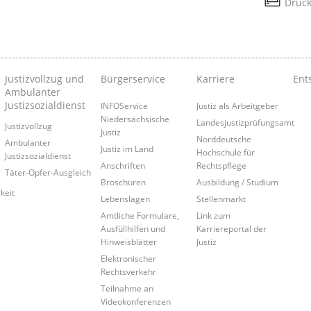
Druc
Justizvollzug und
Bürgerservice
Karriere
Ent
Ambulanter
Justizsozialdienst
INFOService
Justiz als Arbeitgeber
Niedersächsische
Landesjustizprüfungsamt
Justizvollzug
Justiz
Norddeutsche
Ambulanter
Justiz im Land
Hochschule für
Justizsozialdienst
Anschriften
Rechtspflege
Täter-Opfer-Ausgleich
Broschüren
Ausbildung / Studium
keit
Lebenslagen
Stellenmarkt
Amtliche Formulare,
Link zum
Ausfüllhilfen und
Karriereportal der
Hinweisblätter
Justiz
Elektronischer
Rechtsverkehr
Teilnahme an
Videokonferenzen