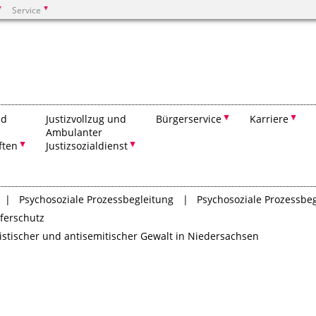
Service
Suchen
nd
Justizvollzug und
Bürgerservice
Karriere
Ambulanter
ften
Justizsozialdienst
Psychosoziale Prozessbegleitung
Psychosoziale Prozessbe
pferschutz
sistischer und antisemitischer Gewalt in Niedersachsen