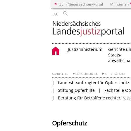
Zum Niedersachsen-Portal
Ministerien
A
A
Justizministerium
Gerichte u
Staats-
anwaltscha
STARTSEITE
BÜRGERSERVICE
OPFERSCHUTZ
Landesbeauftragter für Opferschutz
Stiftung Opferhilfe
Fachstelle O
Beratung für Betroffene rechter, ras
Opferschutz